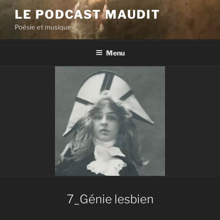
Aller
LE PODCAST MAUDIT
au
Poésie et musique
contenu
principal
Menu
7_Génie lesbien