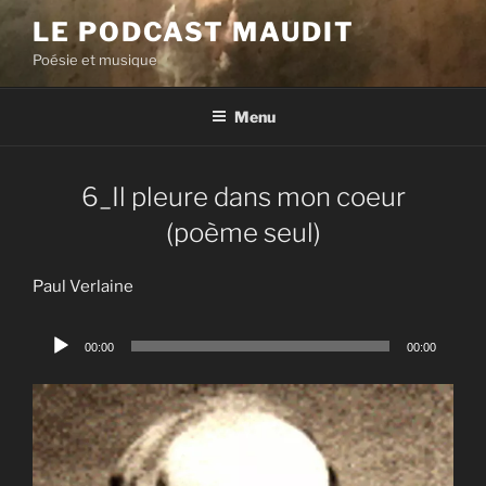
Aller
LE PODCAST MAUDIT
au
Poésie et musique
contenu
principal
Menu
6_Il pleure dans mon coeur
(poème seul)
Paul Verlaine
Lecteur
00:00
00:00
audio