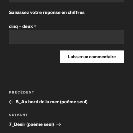
Saisissez votre réponse en chiffres
cinq − deux =
Navigation
Article
PRÉCÉDENT
de
précédent
5_Au bord de la mer (poème seul)
l’article
Article
SUIVANT
suivant
7_Désir (poème seul)