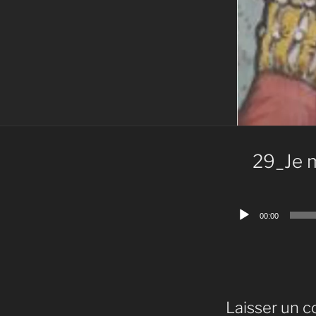
29_Je 
Lecteur
00:00
audio
Laisser un 