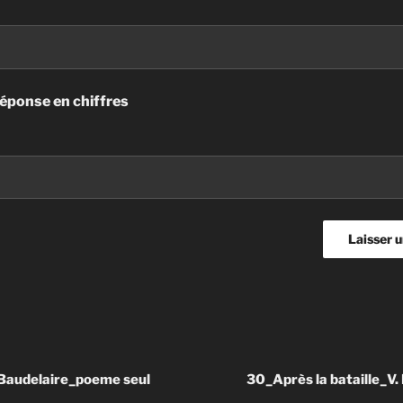
réponse en chiffres
n
Baudelaire_poeme seul
30_Après la bataille_V