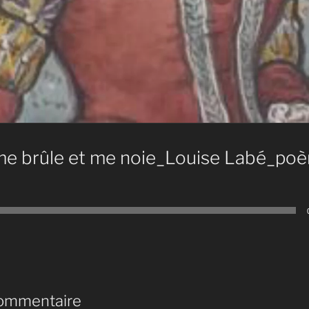
me brûle et me noie_Louise Labé_poè
commentaire