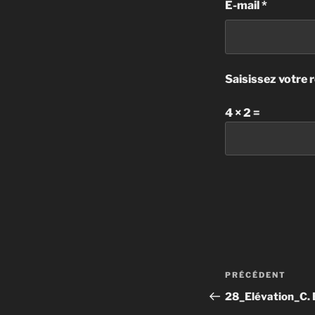
E-mail
*
Saisissez votre 
4 × 2 =
Navigatio
Article
PRÉCÉDENT
de
précédent
28_Elévation_C. 