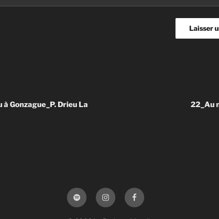
n
 à Gonzague_P. Drieu La
22_Au m
spotify
Instagram
facebook