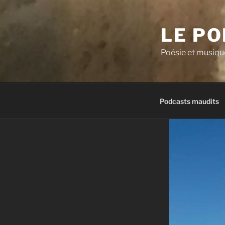
Aller
au
LE P
contenu
principal
Poésie et musiqu
Podcasts maudits