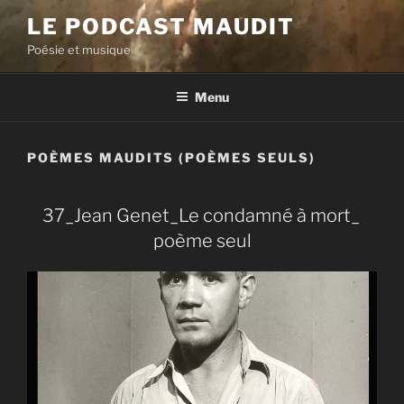
Aller
LE PODCAST MAUDIT
au
Poésie et musique
contenu
principal
Menu
POÈMES MAUDITS (POÈMES SEULS)
37_Jean Genet_Le condamné à mort_
poème seul